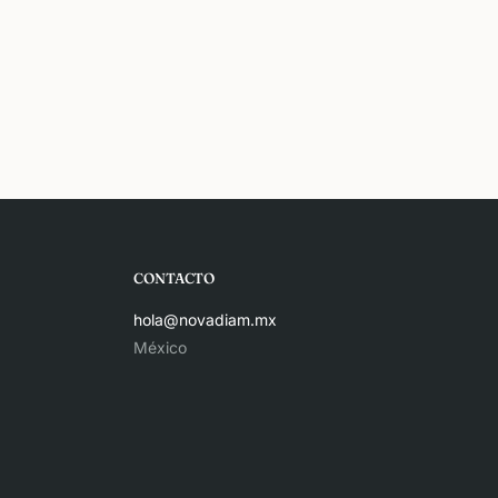
CONTACTO
hola@novadiam.mx
México