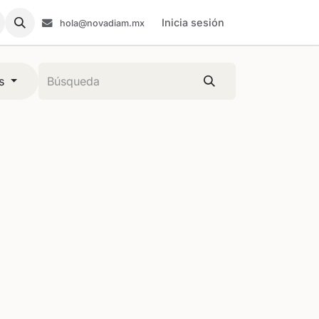
Inicia sesión
hola@novadiam.mx
s