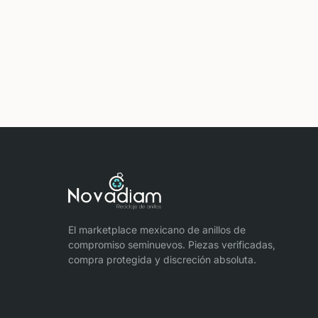
El marketplace mexicano de anillos de
compromiso seminuevos. Piezas verificadas,
compra protegida y discreción absoluta.