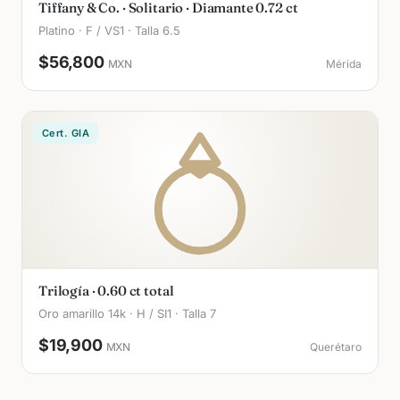
Tiffany & Co. · Solitario · Diamante 0.72 ct
Platino · F / VS1 · Talla 6.5
$56,800
MXN
Mérida
Cert. GIA
Trilogía · 0.60 ct total
Oro amarillo 14k · H / SI1 · Talla 7
$19,900
MXN
Querétaro