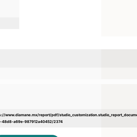
s://www.diamane.mx/report/pdf/studio_customization.studio_report_docu
c-48d8-a69e-987912a40452/2374