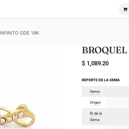
ón Novadiam
Nosotros
Vende tu anillo
NFINITO GDE 14K
BROQUEL 
$
1,089.20
REPORTE DE LA GEMA
Gema
Origen
ID de la
Gema