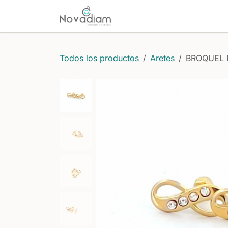
Ir al contenido
Inicio
Comprar
Protecci
Todos los productos
Aretes
BROQUEL I