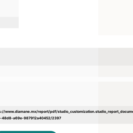
s://www.diamane.mx/report/pdf/studio_customization.studio_report_docu
c-48d8-a69e-987912a40452/2397