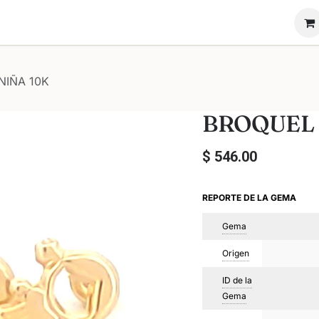
ón Novadiam
Nosotros
Vende tu anillo
NIÑA 10K
BROQUEL 
$
546.00
REPORTE DE LA GEMA
Gema
Origen
ID de la
Gema