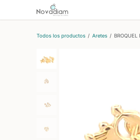
Ir al contenido
Inicio
Comprar
Protecci
Todos los productos
Aretes
BROQUEL 