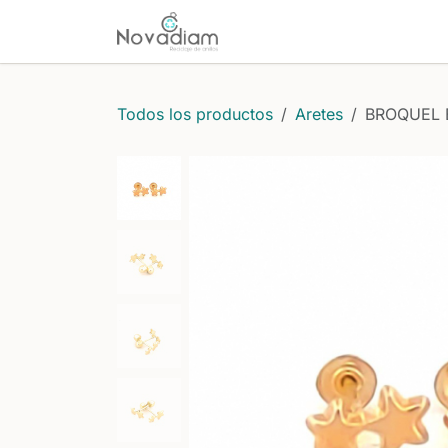
Ir al contenido
Inicio
Comprar
Protecci
Todos los productos
Aretes
BROQUEL 