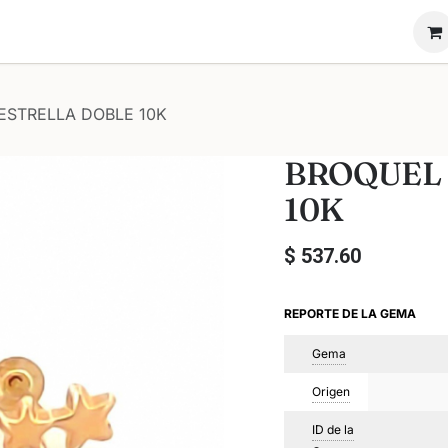
ón Novadiam
Nosotros
Vende tu anillo
ESTRELLA DOBLE 10K
BROQUEL 
10K
$
537.60
REPORTE DE LA GEMA
Gema
Origen
ID de la