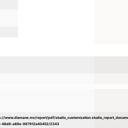
s://www.diamane.mx/report/pdf/studio_customization.studio_report_docu
c-48d8-a69e-987912a40452/2343