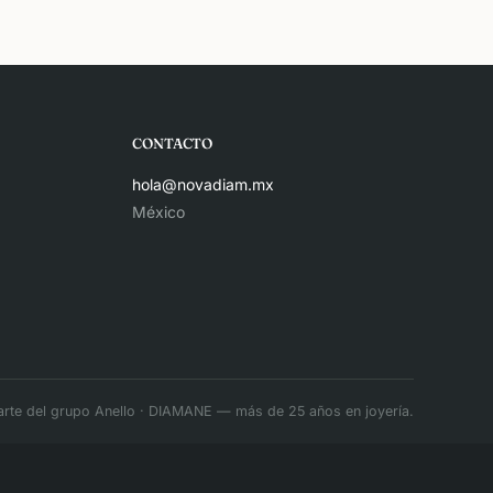
CONTACTO
hola@novadiam.mx
México
arte del grupo
Anello
·
DIAMANE
— más de 25 años en joyería.