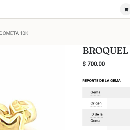
ón Novadiam
Nosotros
Vende tu anillo
COMETA 10K
BROQUEL
$
700.00
REPORTE DE LA GEMA
Gema
Origen
ID de la
Gema