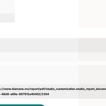
s://www.diamane.mx/report/pdf/studio_customization.studio_report_docu
c-48d8-a69e-987912a40452/2304