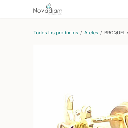
Ir al contenido
Inicio
Comprar
Protecci
Todos los productos
Aretes
BROQUEL 