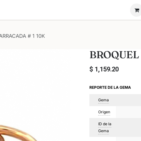
ón Novadiam
Nosotros
Vende tu anillo
ARRACADA # 1 10K
BROQUEL 
$
1,159.20
REPORTE DE LA GEMA
Gema
Origen
ID de la
Gema