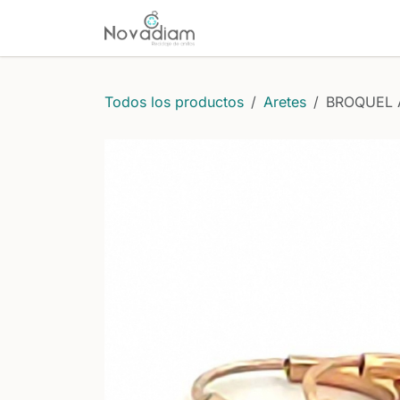
Ir al contenido
Inicio
Comprar
Protecci
Todos los productos
Aretes
BROQUEL 