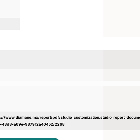
s://www.diamane.mx/report/pdf/studio_customization.studio_report_docu
c-48d8-a69e-987912a40452/2268