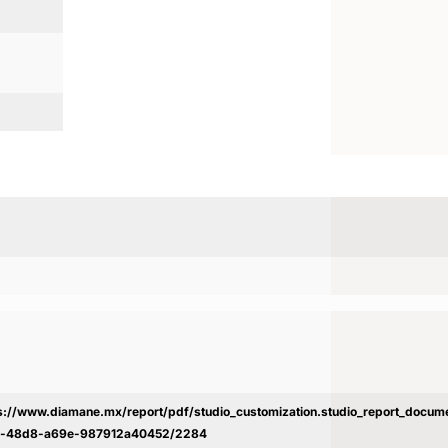
s://www.diamane.mx/report/pdf/studio_customization.studio_report_docu
c-48d8-a69e-987912a40452/2284