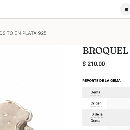
ón Novadiam
Nosotros
Vende tu anillo
OSITO EN PLATA 925
BROQUEL 
$
210.00
REPORTE DE LA GEMA
Gema
Origen
ID de la
Gema