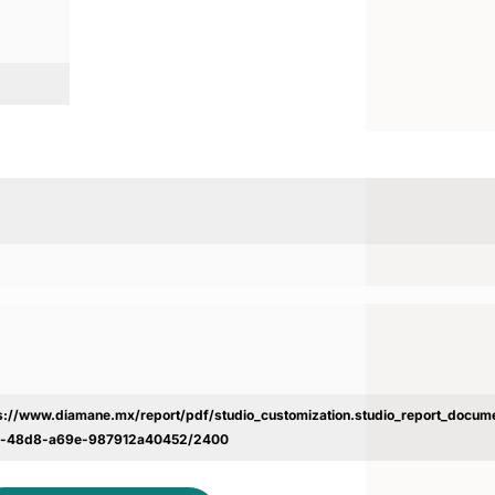
s://www.diamane.mx/report/pdf/studio_customization.studio_report_docu
c-48d8-a69e-987912a40452/2400