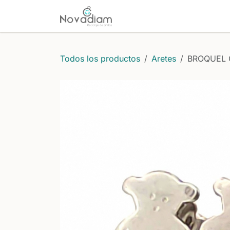
Ir al contenido
Inicio
Comprar
Protecci
Todos los productos
Aretes
BROQUEL 